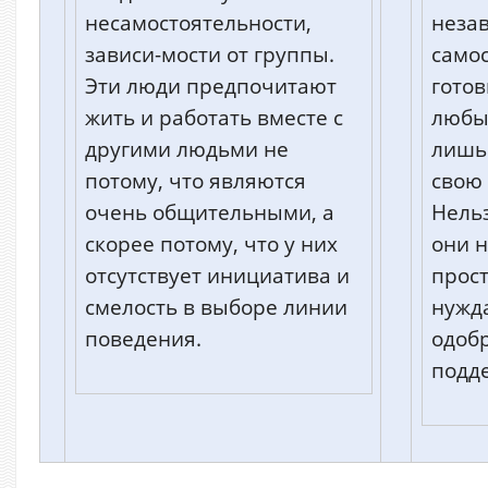
несамостоятельности,
неза
зависи-мости от группы.
само
Эти люди предпочитают
гото
жить и работать вместе с
любы
другими людьми не
лишь
потому, что являются
свою
очень общительными, а
Нельз
скорее потому, что у них
они н
отсутствует инициатива и
прост
смелость в выборе линии
нужд
поведения.
одоб
подде