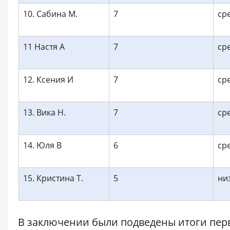
10. Сабина М.
7
ср
11 Настя А
7
ср
12. Ксения И
7
ср
13. Вика Н.
7
ср
14. Юля В
6
ср
15. Кристина Т.
5
ни
В заключении были подведены итоги пе