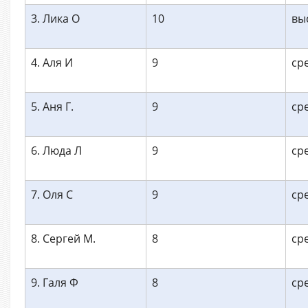
3. Лика О
10
вы
4. Аля И
9
ср
5. Аня Г.
9
ср
6. Люда Л
9
ср
7. Оля С
9
ср
8. Сергей М.
8
ср
9. Галя Ф
8
ср