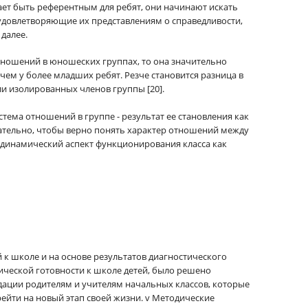
ает быть референтным для ребят, они начинают искать
 удовлетворяющие их представлениям о справедливости,
далее.
отношений в юношеских группах, то она значительно
чем у более младших ребят. Резче становится разница в
ли изолированных членов группы [20].
стема отношений в группе - результат ее становления как
ательно, чтобы верно понять характер отношений между
и динамический аспект функционирования класса как
 к школе и на основе результатов диагностического
ической готовности к школе детей, было решено
ации родителям и учителям начальных классов, которые
йти на новый этап своей жизни. v Методические