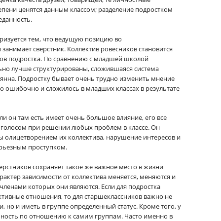
епени ценятся данным классом; разделение подростком
еданность.
еризуется тем, что ведущую позицию во
анимает сверстник. Коллектив ровесников становится
ов подростка. По сравнению с младшей школой
ьно лучше структурированы, сложившаяся система
янна. Подростку бывает очень трудно изменить мнение
но ошибочно и сложилось в младших классах в результате
ли он там есть имеет очень большое влияние, его все
голосом при решении любых проблем в классе. Он
бы олицетворением их коллектива, нарушение интересов и
ерьезным проступком.
ерстников сохраняет такое же важное место в жизни
арактер зависимости от коллектива меняется, меняются и
членами которых они являются. Если для подростка
ктивные отношения, то для старшеклассников важно не
 но и иметь в группе определенный статус. Кроме того, у
ность по отношению к самим группам. Часто именно в