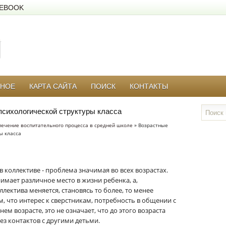
EBOOK
РНОЕ
КАРТА САЙТА
ПОИСК
КОНТАКТЫ
психологической структуры класса
печение воспитательного процесса в средней школе
» Возрастные
ы класса
 коллективе - проблема значимая во всех возрастах.
имает различное место в жизни ребенка, а,
ллектива меняется, становясь то более, то менее
, что интерес к сверстникам, потребность в общении с
м возрасте, это не означает, что до этого возраста
ез контактов с другими детьми.