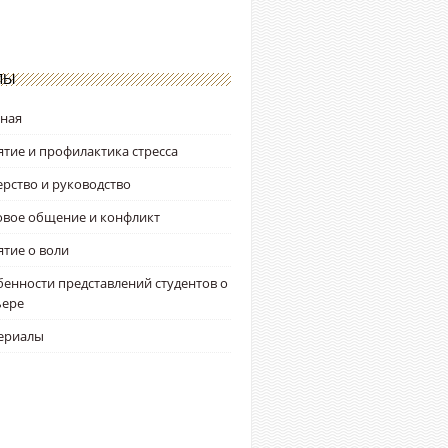
ЛЫ
вная
тие и профилактика стресса
рство и руководство
овое общение и конфликт
тие о воли
енности представлений студентов о
ьере
ериалы