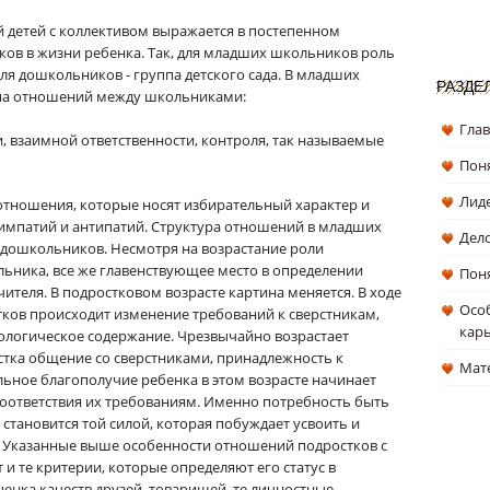
детей с коллективом выражается в постепенном
ков в жизни ребенка. Так, для младших школьников роль
для дошкольников - группа детского сада. В младших
РАЗДЕ
ипа отношений между школьниками:
Гла
, взаимной ответственности, контроля, так называемые
Поня
Лиде
тношения, которые носят избирательный характер и
импатий и антипатий. Структура отношений в младших
Дел
 дошкольников. Несмотря на возрастание роли
ьника, все же главенствующее место в определении
Поня
чителя. В подростковом возрасте картина меняется. В ходе
Особ
ков происходит изменение требований к сверстникам,
кар
ологическое содержание. Чрезвычайно возрастает
стка общение со сверстниками, принадлежность к
Мат
ьное благополучие ребенка в этом возрасте начинает
соответствия их требованиям. Именно потребность быть
становится той силой, которая побуждает усвоить и
. Указанные выше особенности отношений подростков с
и те критерии, которые определяют его статус в
ценка качеств друзей, товарищей, те личностные