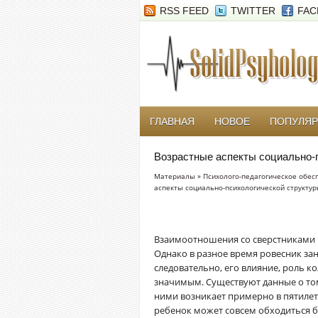
RSS FEED
TWITTER
FAC
ГЛАВНАЯ
НОВОЕ
ПОПУЛЯ
Возрастные аспекты социально-
Материалы
»
Психолого-педагогическое обес
аспекты социально-психологической структур
Взаимоотношения со сверстниками в
Однако в разное время ровесник зан
следовательно, его влияние, роль ко
значимым. Существуют данные о том
ними возникает примерно в пятилетне
ребенок может совсем обходиться б