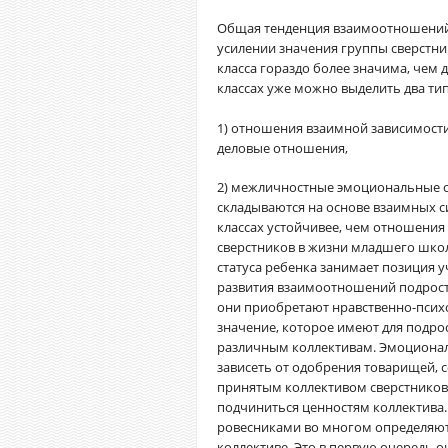
Общая тенденция взаимоотношений 
усилении значения группы сверстни
класса гораздо более значима, чем 
классах уже можно выделить два т
1) отношения взаимной зависимости
деловые отношения,
2) межличностные эмоциональные о
складываются на основе взаимных с
классах устойчивее, чем отношения
сверстников в жизни младшего школ
статуса ребенка занимает позиция у
развития взаимоотношений подрост
они приобретают нравственно-псих
значение, которое имеют для подро
различным коллективам. Эмоционал
зависеть от одобрения товарищей, 
принятым коллективом сверстников 
подчиниться ценностям коллектива
ровесниками во многом определяют 
коллективе. Это в первую очередь о