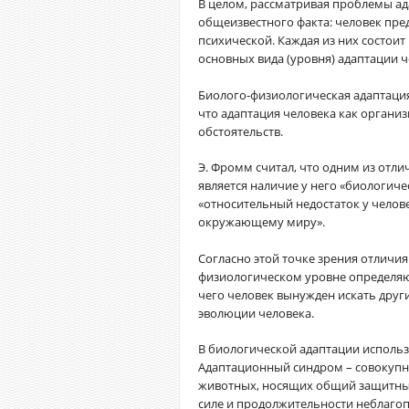
В целом, рассматривая проблемы ад
общеизвестного факта: человек пред
психической. Каждая из них состоит
основных вида (уровня) адаптации 
Биолого-физиологическая адаптация
что адаптация человека как органи
обстоятельств.
Э. Фромм считал, что одним из отл
является наличие у него «биологич
«относительный недостаток у челов
окружающему миру».
Согласно этой точке зрения отличия
физиологическом уровне определяю
чего человек вынужден искать други
эволюции человека.
В биологической адаптации использ
Адаптационный синдром – совокупн
животных, носящих общий защитный
силе и продолжительности неблагоп