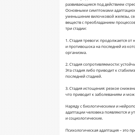
развивающиеся под действием стрес
Основными симптомами адаптацион
уменьшение вилочковой железы, се
веществ с преобладанием процессов
три стадии:
1. Стадия тревоги: продолжается от 
и противошока на последней из ко
организма.
2. Стадия сопротивляемости: устой
Эта стадия либо приводит к стабили
последней стадией.
3. Стадия истощения: резкое сниже
что приводит к заболеваниям и мож
Наряду с биологическими и нейроп
адаптации человека появляются и у
и социологические.
Психологическая адаптация – это п