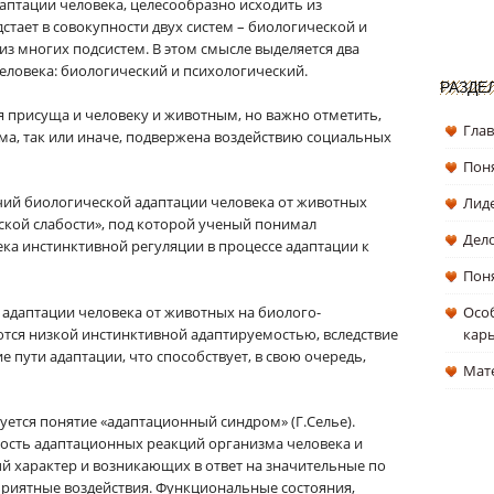
аптации человека, целесообразно исходить из
стает в совокупности двух систем – биологической и
 из многих подсистем. В этом смысле выделяется два
человека: биологический и психологический.
РАЗДЕ
 присуща и человеку и животным, но важно отметить,
Гла
зма, так или иначе, подвержена воздействию социальных
Поня
ичий биологической адаптации человека от животных
Лиде
еской слабости», под которой ученый понимал
Дел
ека инстинктивной регуляции в процессе адаптации к
Поня
 адаптации человека от животных на биолого-
Особ
тся низкой инстинктивной адаптируемостью, вследствие
кар
е пути адаптации, что способствует, в свою очередь,
Мат
уется понятие «адаптационный синдром» (Г.Селье).
ость адаптационных реакций организма человека и
 характер и возникающих в ответ на значительные по
риятные воздействия. Функциональные состояния,