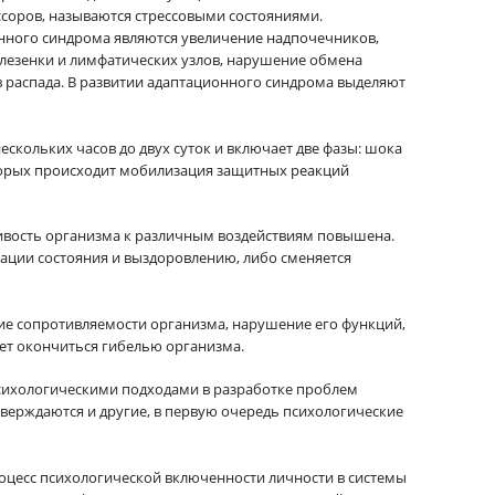
соров, называются стрессовыми состояниями.
ного синдрома являются увеличение надпочечников,
лезенки и лимфатических узлов, нарушение обмена
 распада. В развитии адаптационного синдрома выделяют
нескольких часов до двух суток и включает две фазы: шока
торых происходит мобилизация защитных реакций
чивость организма к различным воздействиям повышена.
зации состояния и выздоровлению, либо сменяется
ние сопротивляемости организма, нарушение его функций,
ет окончиться гибелью организма.
сихологическими подходами в разработке проблем
тверждаются и другие, в первую очередь психологические
роцесс психологической включенности личности в системы