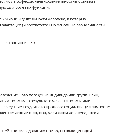
ских и профессионально-деятельностных связей и
твующих ролевых функций.
ы жизни и деятельности человека, в которых
я адаптация (и соответственно основные разновидности
Страницы:
1
2
3
оведение – это поведение индивида или группы лиц,
ятым нормам, в результате чего эти нормы ими
– следствие неудачного процесса социализации личности:
идентификации и индивидуализации человека, такой
инштейн по исследованию природы галлюцинаций