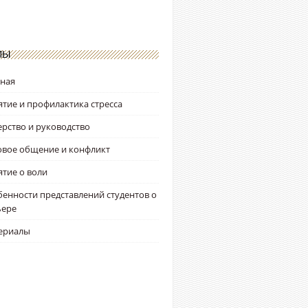
ЛЫ
вная
тие и профилактика стресса
рство и руководство
овое общение и конфликт
тие о воли
енности представлений студентов о
ьере
ериалы