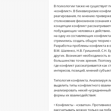
В психологии также не существует 
«конфликт». В бихевиоризме конфли
реагирования, по мнению приверже
столкновение феноменов сознания ж
концепции конфликт рассматриваетс
побуждающих человека к действию. 
на одну из составляющих конфликта:
стремились создать общую теорию кон
Разработка проблемы конфликта в о
В.М. Шаленко, Н.В. Гришиной, С.Н. Е
других. Возникает необходимость в
большинство точек зрения. Поэтому
где конфликт рассматривается как 
интересов, позиций, мнений субъек
Типология конфликта. Анализируя 
выделить типы конфликтного взаимо
анализировать некий «усредненный»
формы их взаимодействия:
• Конфликты - «схватки». Противни
рассчитывать можно только на побе