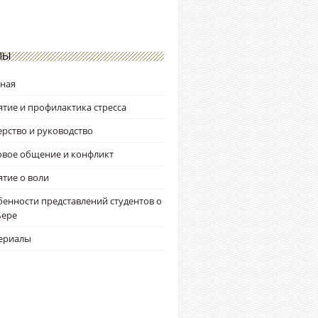
ЛЫ
вная
тие и профилактика стресса
рство и руководство
овое общение и конфликт
тие о воли
енности представлений студентов о
ьере
ериалы