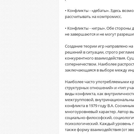
• Конфликты - «дебаты». Здесь возм
рассчитывать на компромисс.
• Конфликты - «игры». Обе стороны 
не завершаются и не могут разреш
Создание теории игр направлено н
решений в ситуации, строго регла
конкурентного взаимодействия. Сущ
соперничеством. Наиболее распрост
заключающаяся в выборе между ин
Наиболее часто употребляемыми кр
структурных отношений» и «тип уча
виды конфликта, как внутриличнос
межгрупповой, внутринациональны
конфликта в 1979 году В.А. Соснин
многоуровневый характер. Автор вы
социально-философский, социологи
психологический. Каждый уровень п
также форму взаимодействия (от э