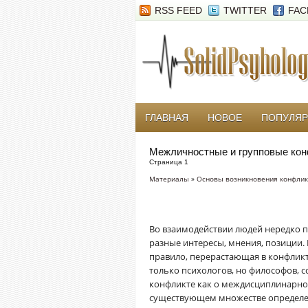
RSS FEED
TWITTER
FAC
ГЛАВНАЯ
НОВОЕ
ПОПУЛЯ
Межличностные и групповые ко
Страница 1
Материалы
»
Основы возникновения конфлик
Во взаимодействии людей нередко п
разные интересы, мнения, позиции. 
правило, перерастающая в конфликт
только психологов, но философов, 
конфликте как о междисциплинарном
существующем множестве определен