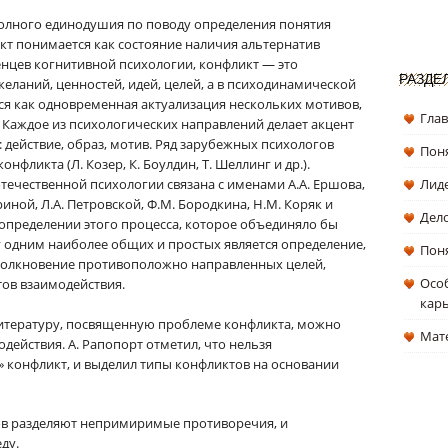
полного единодушия по поводу определения понятия
кт понимается как состояние наличия альтернатив
нцев когнитивной психологии, конфликт — это
РАЗДЕ
еланий, ценностей, идей, целей, а в психодинамической
я как одновременная актуализация нескольких мотивов,
Гла
Каждое из психологических направлений делает акцент
 действие, образ, мотив. Ряд зарубежных психологов
Поня
фликта (Л. Козер, К. Боулдин, Т. Шеллинг и др.).
течественной психологии связана с именами А.А. Ершова,
Лиде
риной, Л.А. Петровской, Ф.М. Бородкина, Н.М. Коряк и
Дел
 определении этого процесса, которое объединяло бы
 одним наиболее общих и простых является определение,
Поня
столкновение противоположно направленных целей,
Особ
тов взаимодействия.
кар
литературу, посвященную проблеме конфликта, можно
Мат
действия. А. Рапопорт отметил, что нельзя
 конфликт, и выделил типы конфликтов на основании
ков разделяют непримиримые противоречия, и
ду.