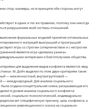
ожен спор, маневры, но в принципе обе стороны могут
действуют в одних и тех же правилах, поэтому они никогда
иться разрушением всей системы отношений.
а выяснение формальных моделей принятия оптимальных
ментированного матрицей выигрышей и проигрышей
ествуют игры со строгим соперничеством и с нестрогим
раненной является игра «дилемма узника»,
дивидуальными интересами и благополучием общества.
итериями для выделения видов конфликта являются «вид
стника». М. Дойч выделил по этим двум критериям такие
тный — межличностный, внутригрупповой —
й — международный. Для анализа социального
ым была создана концептуальная схема, раскрывающая его
делил 4 уровня анализа социального конфликта:
ческий, социально-психологический, индивидуально-
редполагает специфическую причину, цель конфликта, а
волюционно-революционного скачка на социально-