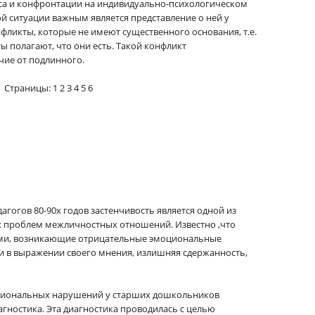
а и конфронтации на индивидуально-психологическом
ой ситуации важным является представление о ней у
фликты, которые не имеют существенного основания, т.е.
ы полагают, что они есть. Такой конфликт
чие от подлинного.
Страницы:
1
2
3
4
5
6
гогов 80-90х годов застенчивость является одной из
 проблем межличностных отношений. Известно ,что
ьми, возникающие отрицательные эмоциональные
ти в выражении своего мнения, излишняя сдержанность,
оциональных нарушений у старших дошкольников
гностика. Эта диагностика проводилась с целью