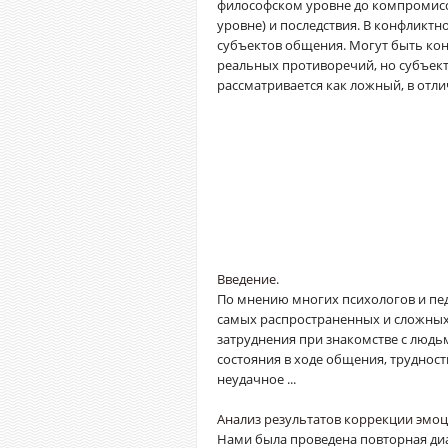
философском уровне до компромисс
уровне) и последствия. В конфликтн
субъектов общения. Могут быть кон
реальных противоречий, но субъект
рассматривается как ложный, в отли
Введение.
По мнению многих психологов и педа
самых распространенных и сложных
затруднения при знакомстве с люд
состояния в ходе общения, труднос
неудачное ...
Анализ результатов коррекции эм
Нами была проведена повторная диа