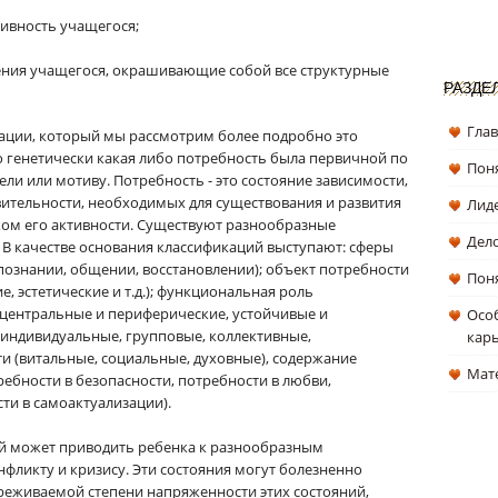
ктивность учащегося;
ения учащегося, окрашивающие собой все структурные
РАЗДЕ
Гла
ации, который мы рассмотрим более подробно это
то генетически какая либо потребность была первичной по
Поня
ли или мотиву. Потребность - это состояние зависимости,
вительности, необходимых для существования и развития
Лиде
ом его активности. Существуют разнообразные
Дел
 В качестве основания классификаций выступают: сферы
 познании, общении, восстановлении); объект потребности
Поня
, эстетические и т.д.); функциональная роль
центральные и периферические, устойчивые и
Особ
 (индивидуальные, групповые, коллективные,
кар
и (витальные, социальные, духовные), содержание
Мат
ебности в безопасности, потребности в любви,
ти в самоактуализации).
ей может приводить ребенка к разнообразным
онфликту и кризису. Эти состояния могут болезненно
реживаемой степени напряженности этих состояний,