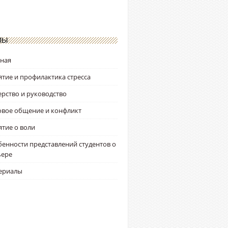
ЛЫ
вная
тие и профилактика стресса
рство и руководство
овое общение и конфликт
тие о воли
енности представлений студентов о
ьере
ериалы