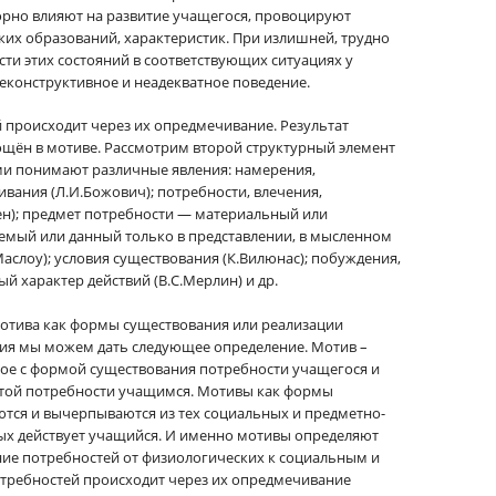
орно влияют на развитие учащегося, провоцируют
их образований, характеристик. При излишней, трудно
и этих состояний в соответствующих ситуациях у
конструктивное и неадекватное поведение.
 происходит через их опредмечивание. Результат
щён в мотиве. Рассмотрим второй структурный элемент
ми понимают различные явления: намерения,
живания (Л.И.Божович); потребности, влечения,
зен); предмет потребности — материальный или
емый или данный только в представлении, в мысленном
 Маслоу); условия существования (К.Вилюнас); побуждения,
й характер действий (В.С.Мерлин) и др.
отива как формы существования или реализации
ения мы можем дать следующее определение. Мотив –
ное с формой существования потребности учащегося и
той потребности учащимся. Мотивы как формы
тся и вычерпываются из тех социальных и предметно-
рых действует учащийся. И именно мотивы определяют
ие потребностей от физиологических к социальным и
отребностей происходит через их опредмечивание