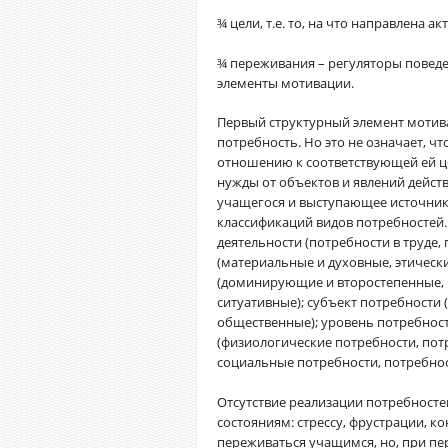
¾ цели, т.е. то, на что направлена а
¾ переживания – регуляторы повед
элементы мотивации.
Первый структурный элемент мотив
потребность. Но это не означает, ч
отношению к соответствующей ей це
нужды от объектов и явлений дейст
учащегося и выступающее источник
классификаций видов потребностей.
деятельности (потребности в труде,
(материальные и духовные, этические
(доминирующие и второстепенные, 
ситуативные); субъект потребности
общественные); уровень потребност
(физиологические потребности, потр
социальные потребности, потребнос
Отсутствие реализации потребност
состояниям: стрессу, фрустрации, к
переживаться учащимся, но, при пе