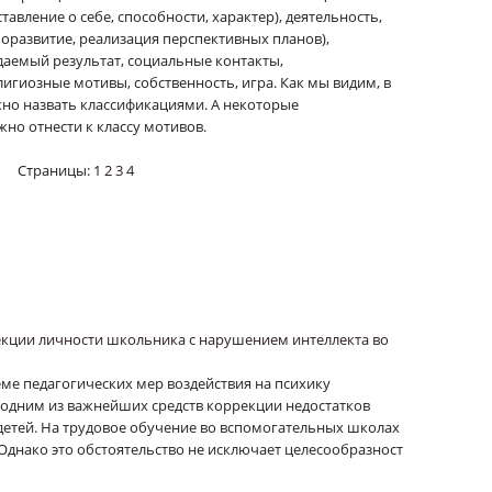
тавление о себе, способности, характер), деятельность,
моразвитие, реализация перспективных планов),
даемый результат, социальные контакты,
лигиозные мотивы, собственность, игра. Как мы видим, в
жно назвать классификациями. А некоторые
о отнести к классу мотивов.
Страницы:
1
2
3
4
екции личности школьника с нарушением интеллекта во
теме педагогических мер воздействия на психику
 одним из важнейших средств коррекции недостатков
етей. На трудовое обучение во вспомогательных школах
 Однако это обстоятельство не исключает целесообразност