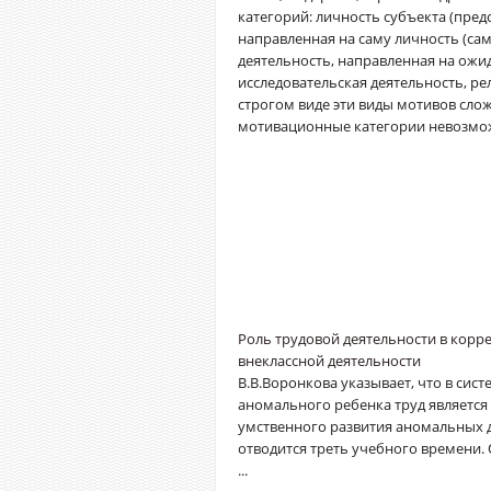
категорий: личность субъекта (предс
направленная на саму личность (са
деятельность, направленная на ожи
исследовательская деятельность, ре
строгом виде эти виды мотивов сло
мотивационные категории невозможн
Роль трудовой деятельности в корр
внеклассной деятельности
В.В.Воронкова указывает, что в сис
аномального ребенка труд является
умственного развития аномальных д
отводится треть учебного времени.
...