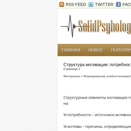
RSS FEED
TWITTER
FAC
ГЛАВНАЯ
НОВОЕ
ПОПУЛЯ
Структура мотивации: потребнос
Страница 1
Материалы
»
Формирование учебно-познава
Структурные элементы мотивации п
на:
¾ потребности – источники активно
¾ мотивы – причины, определяющие