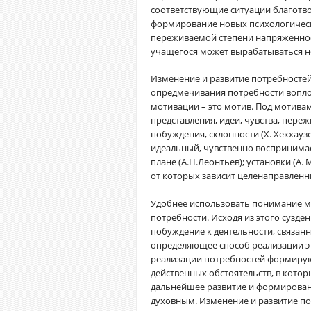
соответствующие ситуации благотв
формирование новых психологическ
переживаемой степени напряженност
учащегося может вырабатываться не
Изменение и развитие потребностей
опредмечивания потребности вопло
мотивации – это мотив. Под мотива
представления, идеи, чувства, пере
побуждения, склонности (X. Хекхау
идеальный, чувственно воспринима
плане (А.Н.Леонтьев); установки (А.
от которых зависит целенаправленны
Удобнее использовать понимание м
потребности. Исходя из этого сузд
побуждение к деятельности, связан
определяющее способ реализации э
реализации потребностей формирую
действенных обстоятельств, в кото
дальнейшее развитие и формирован
духовным. Изменение и развитие п