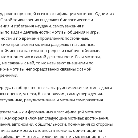
 удовлетворяющей всех классификации мотивов. Одним из
С этой точки зрения выделяют биологические и
ения и избегания неудачи, самоуважения и
ы по видам деятельности: мотивы общения и игры,
ности и по времени проявления: постоянные,
 силе проявления мотивы разделяют на сильные,
стойчивости на сильно-, средне- и слабоустойчивые.
их отношению к самой деятельности. Если мотивы,
не связаны с ней, то их называют внешними по
ли же мотивы непосредственно связаны с самой
тренними.
ередь, на общественные: альтруистические, мотивы долга
ивы оценки, успеха, благополучия, самоутверждения.
ессуальные, результативные и мотивы саморазвития.
ержательных и формальных классификаций мотивов.
 Г.А.Мюррея включает следующие мотивы: достижения,
ления, автономии, общительности, понимания со стороны
ти, зависимости, готовности помочь, ориентации на
лассификация Нюттена включает восемь мотивационных