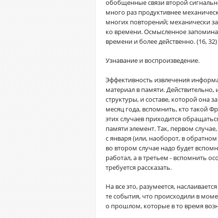
обобщенные связи второй сигнальн
много раз продуктивнее механичес
многих повторений; механически за
ко времени. Осмысленное запоминан
времени и более действенно. (16, 32)
Узнавание и воспроизведение.
Эффективность извлечения информац
материал в памяти. Действительно,
структуры, и составе, которой она з
месяц года, вспомнить, кто такой Фр
этих случаев приходится обращаться
памяти элемент. Так, первом случае
с января (или, наоборот, в обратном
во втором случае надо будет вспомн
работал, а в третьем - вспомнить о
требуется рассказать.
На все это, разумеется, наслаивает
те события, что происходили в мом
о прошлом, которые в то время воз