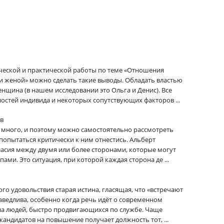
ческой и практической работы по теме «Отношения
и женой» можно сделать такие выводы. Обладать властью
енщина (в нашем исследовании это Ольга и Денис). Все
остей индивида и некоторых сопутствующих факторов ...
в
 много, и поэтому можно самостоятельно рассмотреть
попытаться критически к ним отнестись. Альберт
гласия между двумя или более сторонами, которые могут
ми. Это ситуация, при которой каждая сторона де ...
го удовольствия старая истина, гласящая, что «встречают
праведлива, особенно когда речь идёт о современном
на людей, быстро продвигающихся по службе. Чаще
 кандидатов на повышение получает должность тот, ...