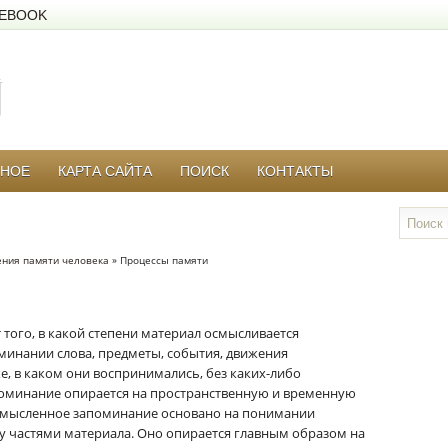
EBOOK
РНОЕ
КАРТА САЙТА
ПОИСК
КОНТАКТЫ
ения памяти человека
» Процессы памяти
 того, в какой степени материал осмысливается
минании слова, предметы, события, движения
е, в каком они воспринимались, без каких-либо
оминание опирается на пространственную и временную
смысленное запоминание основано на понимании
у частями материала. Оно опирается главным образом на