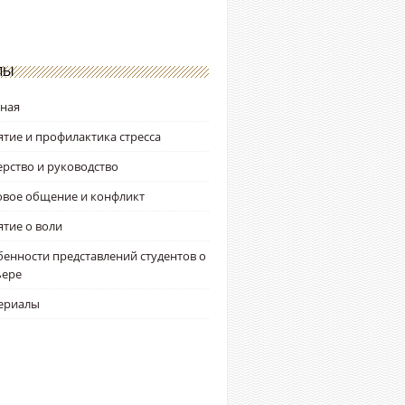
ЛЫ
вная
тие и профилактика стресса
рство и руководство
овое общение и конфликт
тие о воли
енности представлений студентов о
ьере
ериалы