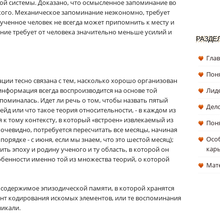
ой системы. Доказано, что осмысленное запоминание во
кого. Механическое запоминание неэкономно, требует
ученное человек не всегда может припомнить к месту и
ие требует от человека значительно меньше усилий и
РАЗДЕ
Гла
Поня
ии тесно связана с тем, насколько хорошо организован
 информация всегда воспроизводится на основе той
Лиде
апоминалась. Идет ли речь о том, чтобы назвать пятый
Дел
ейд или что такое теория относительности, - в каждом из
 к тому контексту, в который «встроен» извлекаемый из
Поня
, очевидно, потребуется пересчитать все месяцы, начиная
Особ
 порядке - с июня, если мы знаем, что это шестой месяц);
кар
ить эпоху и родину ученого и ту область, в которой он
собенности именно той из множества теорий, о которой
Мат
ся содержимое эпизодической памяти, в которой хранятся
ент кодирования искомых элементов, или те воспоминания
никали.