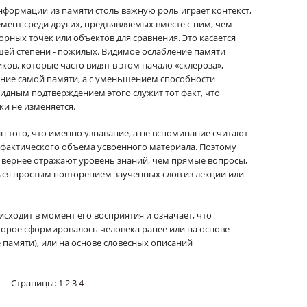
нформации из памяти столь важную роль играет контекст,
лемент среди других, предъявляемых вместе с ним, чем
орных точек или объектов для сравнения. Это касается
ьшей степени - пожилых. Видимое ослабление памяти
ков, которые часто видят в этом начало «склероза»,
ение самой памяти, а с уменьшением способности
идным подтверждением этого служит тот факт, что
ки не изменяется.
ин того, что именно узнавание, а не вспоминание считают
 фактического объема усвоенного материала. Поэтому
 вернее отражают уровень знаний, чем прямые вопросы,
ся простым повторением заученных слов из лекции или
сходит в момент его восприятия и означает, что
торое сформировалось человека ранее или на основе
 памяти), или на основе словесных описаний
Страницы:
1
2
3
4